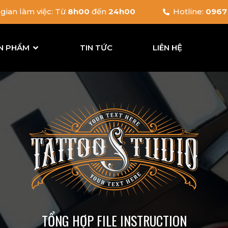
 gian làm việc: Từ
8h00
đến
24h00
Hotline:
0967 
N PHẨM
TIN TỨC
LIÊN HỆ
TỔNG HỢP FILE INSTRUCTION