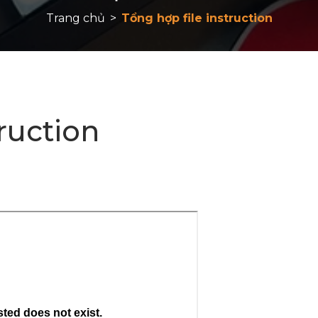
Trang chủ
>
Tổng hợp file instruction
ruction