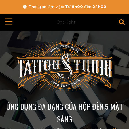
Thời gian làm việc: Từ
8h00
đến
24h00
One-light
ỨNG DỤNG ĐA DẠNG CỦA HỘP ĐÈN 5 MẶT
SÁNG